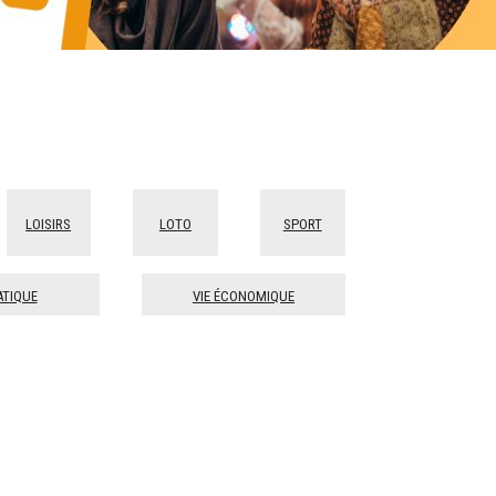
Loisirs
Loto
Sport
atique
Vie économique