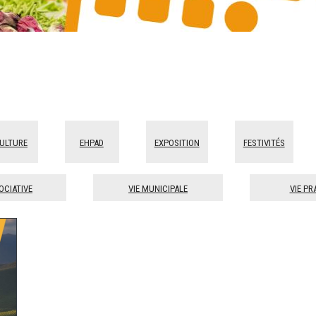
ulture
Ehpad
Exposition
Festivités
ociative
Vie municipale
Vie pr