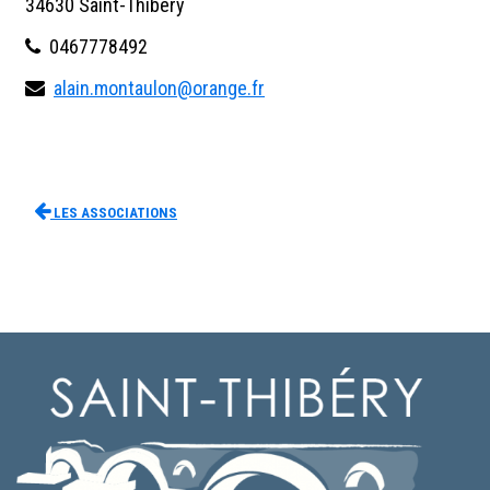
34630 Saint-Thibéry
0467778492
alain.montaulon@orange.fr
Les associations