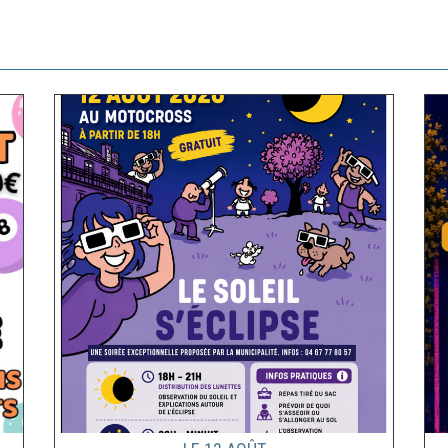
Le
12
Août